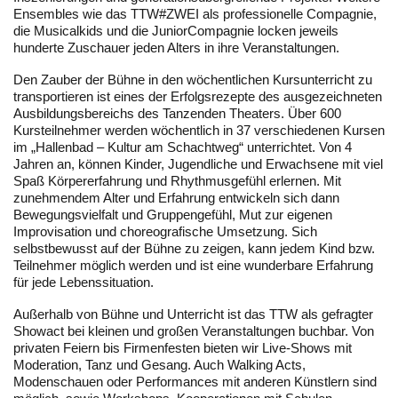
Ensembles wie das TTW#ZWEI als professionelle Compagnie,
die Musicalkids und die JuniorCompagnie locken jeweils
hunderte Zuschauer jeden Alters in ihre Veranstaltungen.
Den Zauber der Bühne in den wöchentlichen Kursunterricht zu
transportieren ist eines der Erfolgsrezepte des ausgezeichneten
Ausbildungsbereichs des Tanzenden Theaters. Über 600
Kursteilnehmer werden wöchentlich in 37 verschiedenen Kursen
im „Hallenbad – Kultur am Schachtweg“ unterrichtet. Von 4
Jahren an, können Kinder, Jugendliche und Erwachsene mit viel
Spaß Körpererfahrung und Rhythmusgefühl erlernen. Mit
zunehmendem Alter und Erfahrung entwickeln sich dann
Bewegungsvielfalt und Gruppengefühl, Mut zur eigenen
Improvisation und choreografische Umsetzung. Sich
selbstbewusst auf der Bühne zu zeigen, kann jedem Kind bzw.
Teilnehmer möglich werden und ist eine wunderbare Erfahrung
für jede Lebenssituation.
Außerhalb von Bühne und Unterricht ist das TTW als gefragter
Showact bei kleinen und großen Veranstaltungen buchbar. Von
privaten Feiern bis Firmenfesten bieten wir Live-Shows mit
Moderation, Tanz und Gesang. Auch Walking Acts,
Modenschauen oder Performances mit anderen Künstlern sind