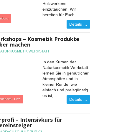
Holzwerkens
einzutauchen. Wir
bereiten für Euch…
mburg
Details …
rkshops – Kosmetik Produkte
lber machen
NATURKOSMETIK WERKSTATT
In den Kursen der
Naturkosmetik Werkstatt
lernen Sie in gemütlicher
Atmosphäre und in
kleiner Runde, wie
einfach und preisgünstig
es ist,…
Details …
ensheim | Linz
profi – Intensivkurs für
ereinsteiger