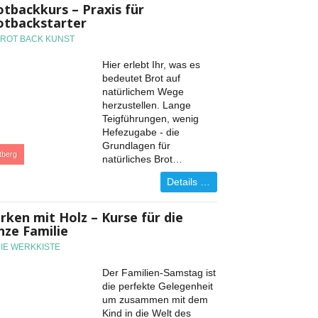
otbackkurs – Praxis für
otbackstarter
BROT BACK KUNST
Hier erlebt Ihr, was es
bedeutet Brot auf
natürlichem Wege
herzustellen. Lange
Teigführungen, wenig
Hefezugabe - die
Grundlagen für
tberg
natürliches Brot…
Details …
rken mit Holz – Kurse für die
nze Familie
DIE WERKKISTE
Der Familien-Samstag ist
die perfekte Gelegenheit
um zusammen mit dem
Kind in die Welt des