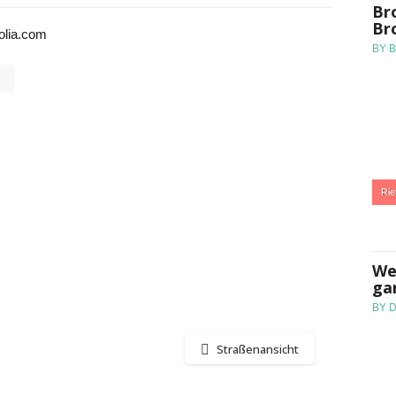
Br
Br
olia.com
BY 
:
Rie
We
ga
BY 
Straßenansicht