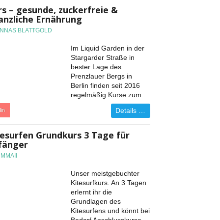
rs – gesunde, zuckerfreie &
lanzliche Ernährung
ANNAS BLATTGOLD
Im Liquid Garden in der
Stargarder Straße in
bester Lage des
Prenzlauer Bergs in
Berlin finden seit 2016
regelmäßig Kurse zum…
Details …
lin
tesurfen Grundkurs 3 Tage für
fänger
UMMAII
Unser meistgebuchter
Kitesurfkurs. An 3 Tagen
erlernt ihr die
Grundlagen des
Kitesurfens und könnt bei