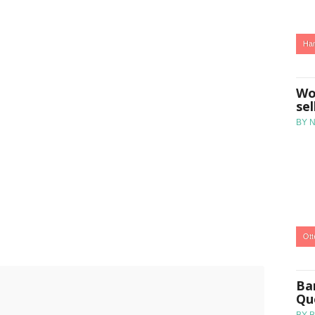
:
Ha
Wo
se
BY 
:
Ott
Bar
Qu