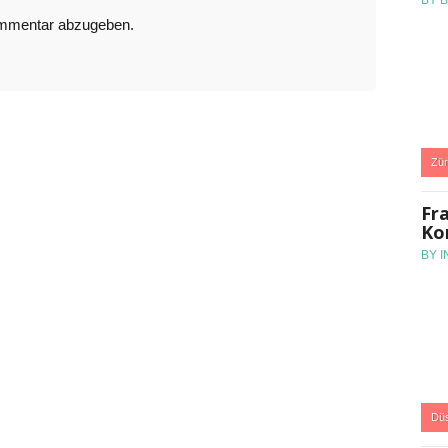
BY 
ommentar abzugeben.
:
Zür
Fr
Ko
BY 
:
Düs