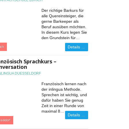
BARFACHSCHULE ZÜRICH
Der richtige Barkurs für
alle Quereinsteiger, die
gerne Barkeeper als
Beruf ausüben möchten.
In diesem Kurs legen Sie
den Grundstein für…
Details …
ich
anzösisch Sprachkurs –
nversation
INLINGUA DUESSELDORF
Französisch lernen nach
der inlingua Methode.
Sprechen ist wichtig, und
dafür haben Sie genug
Zeit in einer Runde von
maximal 8…
Details …
seldorf