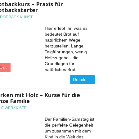
otbackkurs – Praxis für
otbackstarter
BROT BACK KUNST
Hier erlebt Ihr, was es
bedeutet Brot auf
natürlichem Wege
herzustellen. Lange
Teigführungen, wenig
Hefezugabe - die
Grundlagen für
tberg
natürliches Brot…
Details …
rken mit Holz – Kurse für die
nze Familie
DIE WERKKISTE
Der Familien-Samstag ist
die perfekte Gelegenheit
um zusammen mit dem
Kind in die Welt des