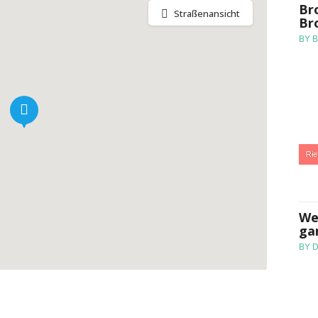
Br
Straßenansicht
Br
BY 
:
Rie
We
ga
BY 