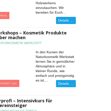
Holzwerkens
einzutauchen. Wir
bereiten für Euch…
mburg
Details …
rkshops – Kosmetik Produkte
lber machen
NATURKOSMETIK WERKSTATT
In den Kursen der
Naturkosmetik Werkstatt
lernen Sie in gemütlicher
Atmosphäre und in
kleiner Runde, wie
einfach und preisgünstig
es ist,…
Details …
ensheim | Linz
profi – Intensivkurs für
ereinsteiger