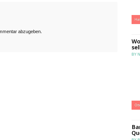
:
Ha
ommentar abzugeben.
Wo
se
BY 
:
Ott
Bar
Qu