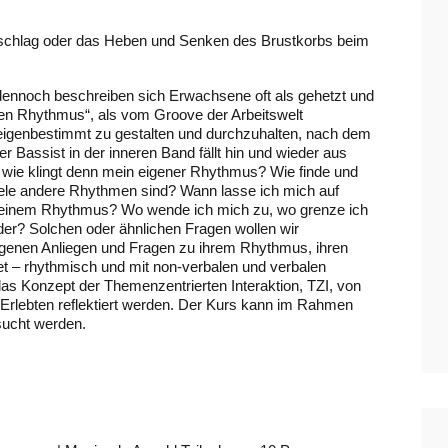
schlag oder das Heben und Senken des Brustkorbs beim
nnoch beschreiben sich Erwachsene oft als gehetzt und
enen Rhythmus“, als vom Groove der Arbeitswelt
 eigenbestimmt zu gestalten und durchzuhalten, nach dem
 Bassist in der inneren Band fällt hin und wieder aus
 wie klingt denn mein eigener Rhythmus? Wie finde und
ele andere Rhythmen sind? Wann lasse ich mich auf
 meinem Rhythmus? Wo wende ich mich zu, wo grenze ich
der? Solchen oder ähnlichen Fragen wollen wir
igenen Anliegen und Fragen zu ihrem Rhythmus, ihren
tet – rhythmisch und mit non-verbalen und verbalen
das Konzept der Themenzentrierten Interaktion, TZI, von
rlebten reflektiert werden. Der Kurs kann im Rahmen
sucht werden.