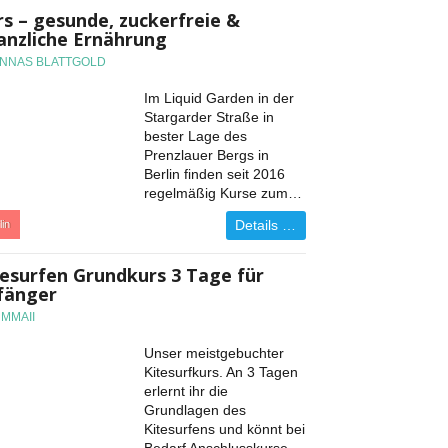
rs – gesunde, zuckerfreie &
lanzliche Ernährung
ANNAS BLATTGOLD
Im Liquid Garden in der
Stargarder Straße in
bester Lage des
Prenzlauer Bergs in
Berlin finden seit 2016
regelmäßig Kurse zum…
Details …
lin
tesurfen Grundkurs 3 Tage für
fänger
UMMAII
Unser meistgebuchter
Kitesurfkurs. An 3 Tagen
erlernt ihr die
Grundlagen des
Kitesurfens und könnt bei