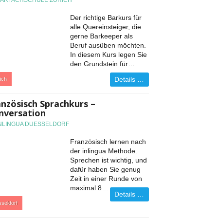
BARFACHSCHULE ZÜRICH
Der richtige Barkurs für
alle Quereinsteiger, die
gerne Barkeeper als
Beruf ausüben möchten.
In diesem Kurs legen Sie
den Grundstein für…
Details …
ich
anzösisch Sprachkurs –
nversation
INLINGUA DUESSELDORF
Französisch lernen nach
der inlingua Methode.
Sprechen ist wichtig, und
dafür haben Sie genug
Zeit in einer Runde von
maximal 8…
Details …
seldorf