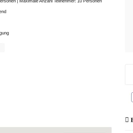
Personen | Maximale Anzahl Teilnehmer: 10 Personen
bend
igung
B