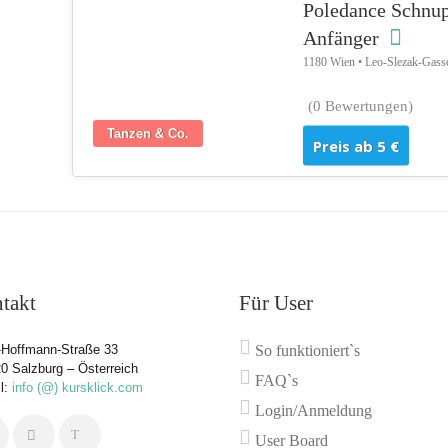
Poledance Schnup
Anfänger
1180 Wien • Leo-Slezak-Gass
(0 Bewertungen)
Tanzen & Co.
Preis ab 5 €
takt
Für User
Hoffmann-Straße 33
So funktioniert`s
0 Salzburg – Österreich
FAQ`s
l:
info (@) kursklick.com
Login/Anmeldung
User Board