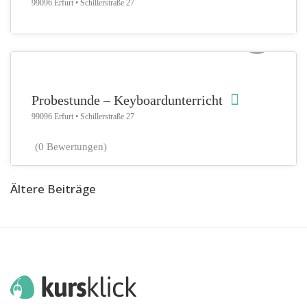
99096 Erfurt • Schillerstraße 27
Instrumental, Musik & Co.
Probestunde – Keyboardunterricht
99096 Erfurt • Schillerstraße 27
(0 Bewertungen)
Ältere Beiträge
Beitragsnavigation